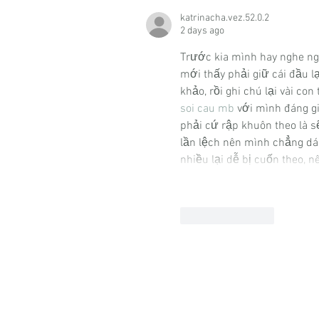
katrinacha.vez.52.0.2
2 days ago
Trước kia mình hay nghe ng
mới thấy phải giữ cái đầu l
khảo, rồi ghi chú lại vài co
soi cau mb
 với mình đáng g
phải cứ rập khuôn theo là s
lần lệch nên mình chẳng dám 
nhiều lại dễ bị cuốn theo, 
Like
Reply