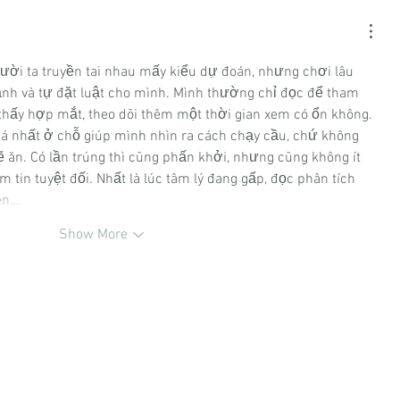
ười ta truyền tai nhau mấy kiểu dự đoán, nhưng chơi lâu 
ạnh và tự đặt luật cho mình. Mình thường chỉ đọc để tham 
n thấy hợp mắt, theo dõi thêm một thời gian xem có ổn không. 
iá nhất ở chỗ giúp mình nhìn ra cách chạy cầu, chứ không 
ẽ ăn. Có lần trúng thì cũng phấn khởi, nhưng cũng không ít 
tin tuyệt đối. Nhất là lúc tâm lý đang gấp, đọc phân tích 
nên…
Show More