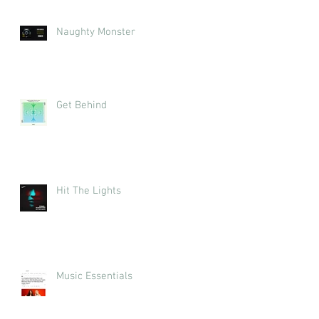
Naughty Monster
Get Behind
Hit The Lights
Music Essentials