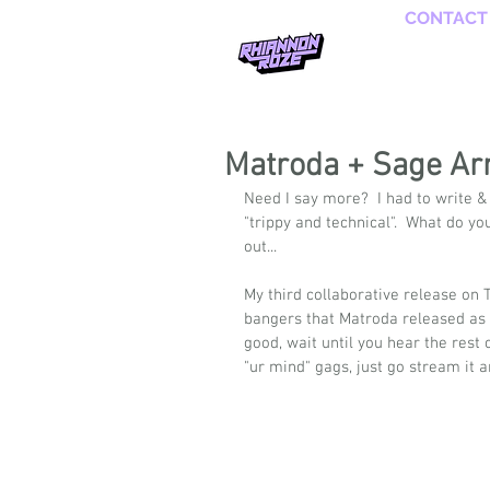
CONTACT
Matroda + Sage A
Need I say more?  I had to write & 
"trippy and technical".  What do yo
out...  
My third collaborative release on 
bangers that Matroda released as p
good, wait until you hear the rest 
"ur mind" gags, just go stream it a