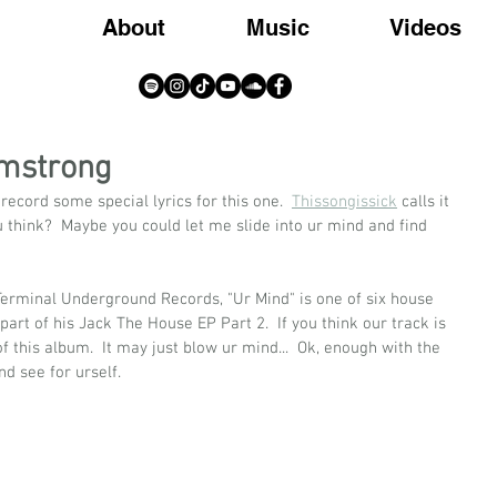
About
Music
Videos
rmstrong
record some special lyrics for this one.  
Thissongissick
 calls it 
u think?  Maybe you could let me slide into ur mind and find 
Terminal Underground Records, "Ur Mind" is one of six house 
art of his Jack The House EP Part 2.  If you think our track is 
of this album.  It may just blow ur mind...  Ok, enough with the 
nd see for urself.