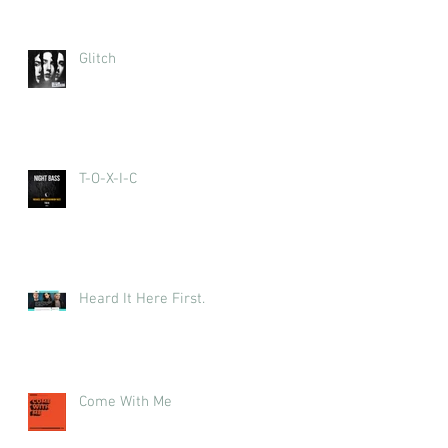
Glitch
T-O-X-I-C
Heard It Here First.
Come With Me